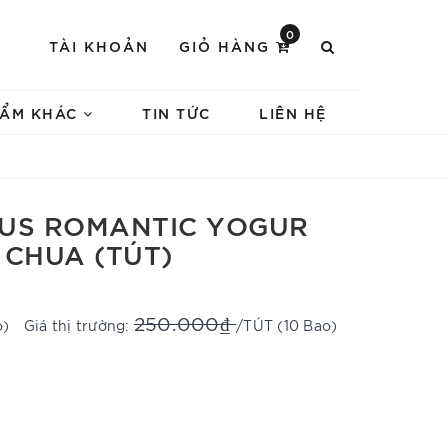
0
TÀI KHOẢN
GIỎ HÀNG
HẨM KHÁC
TIN TỨC
LIÊN HỆ
TUS ROMANTIC YOGUR
 CHUA (TÚT)
250.000₫
o)
Giá thị trường:
/TÚT (10 Bao)