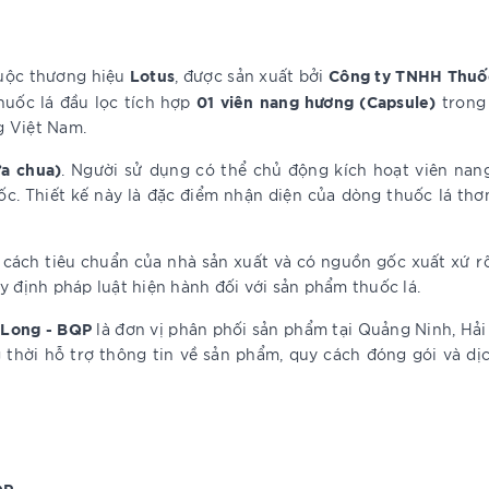
Lotus
Công ty TNHH Thuố
uộc thương hiệu
, được sản xuất bởi
01 viên nang hương (Capsule)
thuốc lá đầu lọc tích hợp
trong 
g Việt Nam.
ữa chua)
. Người sử dụng có thể chủ động kích hoạt viên nang
ốc. Thiết kế này là đặc điểm nhận diện của dòng thuốc lá th
cách tiêu chuẩn của nhà sản xuất và có nguồn gốc xuất xứ r
y định pháp luật hiện hành đối với sản phẩm thuốc lá.
 Long - BQP
là đơn vị phân phối sản phẩm tại Quảng Ninh, Hả
hời hỗ trợ thông tin về sản phẩm, quy cách đóng gói và dịc
QP