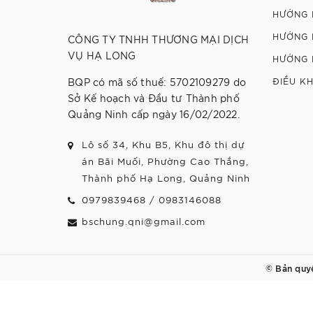
HƯỚNG 
HƯỚNG 
CÔNG TY TNHH THƯƠNG MẠI DỊCH
VỤ HẠ LONG
HƯỚNG 
BQP có mã số thuế: 5702109279 do
ĐIỀU K
Sở Kế hoạch và Đầu tư Thành phố
Quảng Ninh cấp ngày 16/02/2022.
Lô số 34, Khu B5, Khu đô thị dự
án Bãi Muối, Phường Cao Thắng,
Thành phố Hạ Long, Quảng Ninh
0979839468
/
0983146088
bschung.qni@gmail.com
© Bản quy