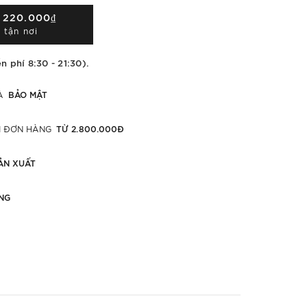
Á
220.000₫
 tận nơi
n phí 8:30 - 21:30).
BẢO MẬT
À
TỪ 2.800.000Đ
ỚI ĐƠN HÀNG
ẢN XUẤT
NG