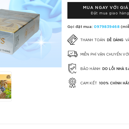
MUA NGAY VỚI GI
Đặt mua giao hàng
Gọi đặt mua:
0979839468
(miễ
DỄ DÀNG
THANH TOÁN
V
MIỄN PHÍ VẬN CHUYỂN V
DO LỖI NHÀ S
BẢO HÀNH
100% CHÍNH HÃ
CAM KẾT