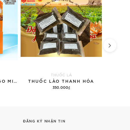
THUỐC LÁ
THUỐC LÁ LOTUS MANGO MINT HƯƠNG VỊ XOÀI (TÚT)
THUỐC LÀO THANH HÓA
XÌ G
350.000₫
1
Thêm vào giỏ hàng
Th
ĐĂNG KÝ NHẬN TIN