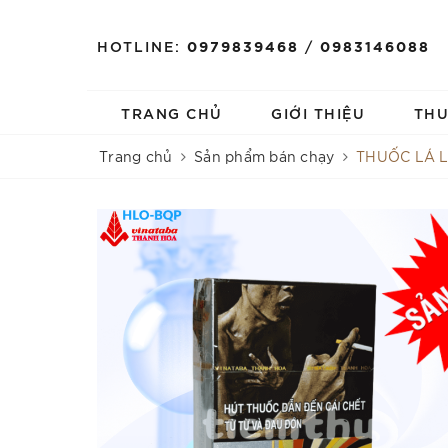
HOTLINE:
0979839468
/
0983146088
TRANG CHỦ
GIỚI THIỆU
TH
Trang chủ
Sản phẩm bán chạy
THUỐC LÁ 