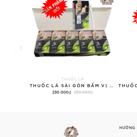
THUỐC LÁ
THUỐC LÁ SÀI GÒN BẤM VỊ DƯA GANG (TÚT)
230.000₫
250.000₫
Thêm vào giỏ hàng
HƯỚNG