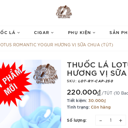
UỐC LÁ
CIGAR
PHỤ KIỆN
SẢN P
LOTUS ROMANTIC YOGUR HƯƠNG VỊ SỮA CHUA (TÚT)
THUỐC LÁ LO
HƯƠNG VỊ SỮA
SKU:
LOT-RY-CAP-250
220.000₫
/TÚT (10 Ba
Tiết kiệm:
30.000₫
Tình trạng:
Còn hàng
–
+
Số lượng: