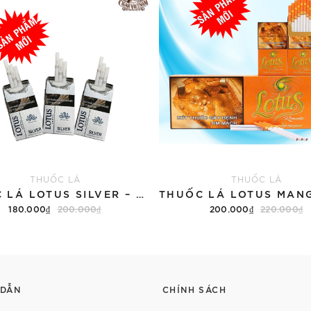
THUỐC LÁ
THUỐC LÁ
THUỐC LÁ LOTUS SILVER – DM83NĐ (TÚT)
180.000₫
200.000₫
200.000₫
220.000₫
Thêm vào giỏ hàng
Thêm vào giỏ hàng
 DẪN
CHÍNH SÁCH