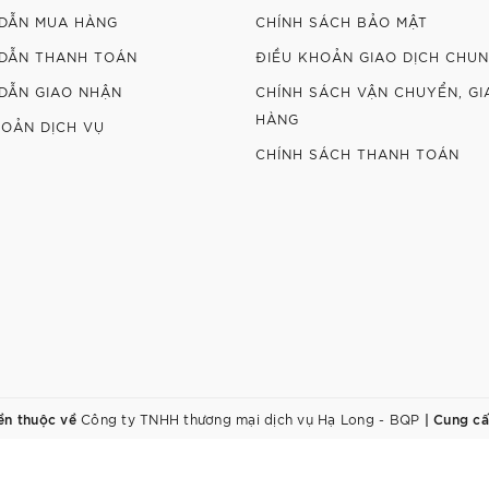
DẪN MUA HÀNG
CHÍNH SÁCH BẢO MẬT
DẪN THANH TOÁN
ĐIỀU KHOẢN GIAO DỊCH CHU
DẪN GIAO NHẬN
CHÍNH SÁCH VẬN CHUYỂN, GI
HÀNG
HOẢN DỊCH VỤ
CHÍNH SÁCH THANH TOÁN
ền thuộc về
|
Cung cấ
Công ty TNHH thương mại dịch vụ Hạ Long - BQP