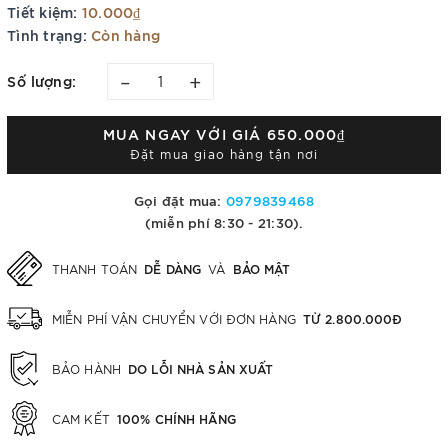
Tiết kiệm:
10.000₫
Tình trạng:
Còn hàng
–
+
Số lượng:
MUA NGAY VỚI GIÁ
650.000₫
Đặt mua giao hàng tận nơi
Gọi đặt mua:
0979839468
(miễn phí 8:30 - 21:30).
DỄ DÀNG
BẢO MẬT
THANH TOÁN
VÀ
TỪ 2.800.000Đ
MIỄN PHÍ VẬN CHUYỂN VỚI ĐƠN HÀNG
DO LỖI NHÀ SẢN XUẤT
BẢO HÀNH
100% CHÍNH HÃNG
CAM KẾT