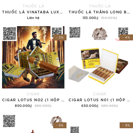
THUỐC LÁ
THUỐC LÁ
THUỐC LÁ VINATABA LUXURY - LOẠI MỚI (TÚT)
THUỐC LÁ THĂNG LONG BAO MỀM (TÚT)
Liên hệ
135.000₫
150.000₫
Chi tiết
Thêm vào giỏ hàng
- 3%
- 4%
CIGAR
CIGAR
CIGAR LOTUS NO2 (1 HỘP 5 ĐIẾU)
CIGAR LOTUS N01 (1 HỘP 5 ĐIẾU)
850.000₫
880.000₫
650.000₫
680.000₫
Thêm vào giỏ hàng
Thêm vào giỏ hàng
- 6%
- 8%