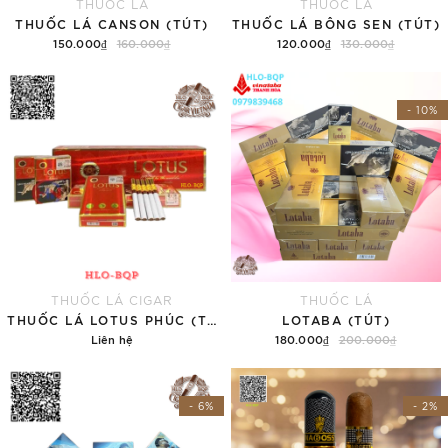
THUỐC LÁ
THUỐC LÁ
THUỐC LÁ CANSON (TÚT)
THUỐC LÁ BÔNG SEN (TÚT)
150.000₫
160.000₫
120.000₫
130.000₫
Thêm vào giỏ hàng
Thêm vào giỏ hàng
- 10%
THUỐC LÁ CIGAR
THUỐC LÁ
THUỐC LÁ LOTUS PHÚC (TÚT) (HẾT HÀNG HẾT HÀNG)
LOTABA (TÚT)
Liên hệ
180.000₫
200.000₫
Chi tiết
Thêm vào giỏ hàng
- 6%
- 2%