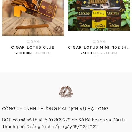
CIGAR
CIGAR
CIGAR LOTUS CLUB
CIGAR LOTUS MINI N02 (HỘP)
300.000₫
310.000₫
250.000₫
260.000₫
Thêm vào giỏ hàng
Thêm vào giỏ hàng
CÔNG TY TNHH THƯƠNG MẠI DỊCH VỤ HẠ LONG
BQP có mã số thuế: 5702109279 do Sở Kế hoạch và Đầu tư
Thành phố Quảng Ninh cấp ngày 16/02/2022.