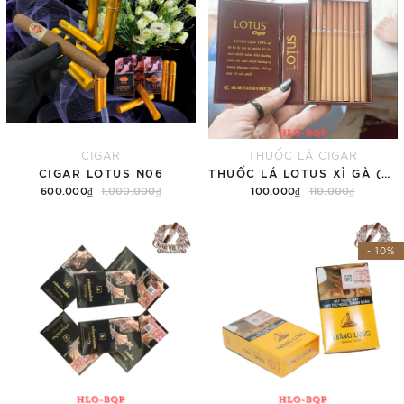
CIGAR
THUỐC LÁ CIGAR
CIGAR LOTUS N06
THUỐC LÁ LOTUS XÌ GÀ (SUPER SLIM HỘP 30 ĐIẾU)
600.000₫
1.000.000₫
100.000₫
110.000₫
Thêm vào giỏ hàng
Thêm vào giỏ hàng
- 10%