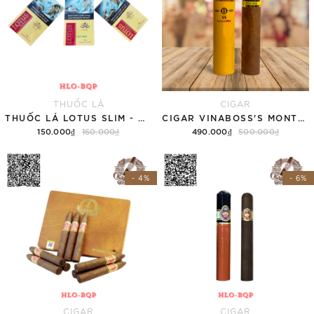
THUỐC LÁ
CIGAR
THUỐC LÁ LOTUS SLIM - NĐ (TÚT)
CIGAR VINABOSS'S MONTESCO 55 (01 ỐNG NHÔM)
150.000₫
160.000₫
490.000₫
500.000₫
Thêm vào giỏ hàng
Thêm vào giỏ hàng
- 4%
- 6%
CIGAR
CIGAR