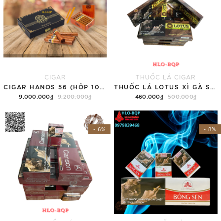
CIGAR
THUỐC LÁ CIGAR
CIGAR HANOS 56 (HỘP 10 ĐIẾU)
THUỐC LÁ LOTUS XÌ GÀ SUPER SLIM (TÚT)
9.000.000₫
9.200.000₫
460.000₫
500.000₫
Thêm vào giỏ hàng
Thêm vào giỏ hàng
- 6%
- 8%