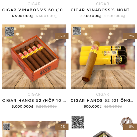
CIGAR
CIGAR
CIGAR VINABOSS'S 60 (10 ĐIẾU/1 HỘP)
CIGAR VINABOSS'S MONTESCO 55 (HỘP 10 ĐIẾU)
6.500.000₫
6.600.000₫
5.500.000₫
5.600.000₫
Thêm vào giỏ hàng
Thêm vào giỏ hàng
- 2%
- 2%
CIGAR
CIGAR
CIGAR HANOS 52 (HỘP 10 ĐIẾU)
CIGAR HANOS 52 (01 ỐNG NHÔM)
8.000.000₫
8.200.000₫
800.000₫
820.000₫
Thêm vào giỏ hàng
Thêm vào giỏ hàng
- 2%
- 8%