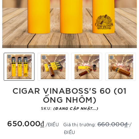
CIGAR VINABOSS'S 60 (01
ỐNG NHÔM)
SKU:
(ĐANG CẬP NHẬT...)
650.000₫
660.000₫
/ĐIẾU
Giá thị trường:
/
ĐIẾU