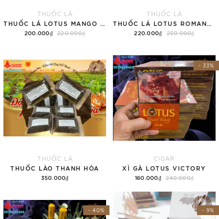
THUỐC LÁ
THUỐC LÁ
THUỐC LÁ LOTUS MANGO MINT HƯƠNG VỊ XOÀI (TÚT)
THUỐC LÁ LOTUS ROMANTIC YOGUR HƯƠNG VỊ SỮA CHUA (TÚT)
200.000₫
220.000₫
220.000₫
250.000₫
Thêm vào giỏ hàng
Thêm vào giỏ hàng
- 33%
THUỐC LÁ
CIGAR
THUỐC LÀO THANH HÓA
XÌ GÀ LOTUS VICTORY
350.000₫
160.000₫
240.000₫
Thêm vào giỏ hàng
Thêm vào giỏ hàng
- 40%
- 9%