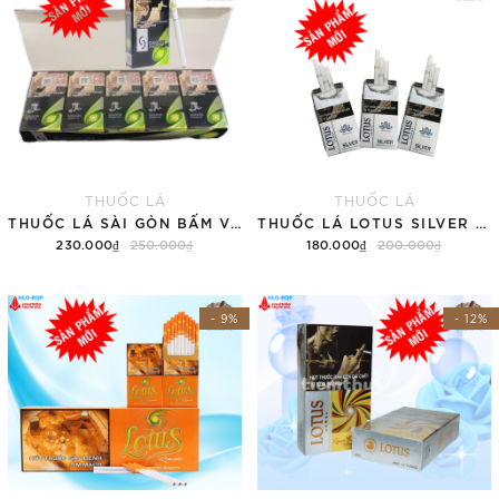
THUỐC LÁ
THUỐC LÁ
THUỐC LÁ SÀI GÒN BẤM VỊ DƯA GANG (TÚT)
THUỐC LÁ LOTUS SILVER – DM83NĐ (TÚT)
230.000₫
250.000₫
180.000₫
200.000₫
Thêm vào giỏ hàng
Thêm vào giỏ hàng
- 9%
- 12%