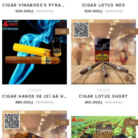
CIGAR VINABOSS'S PYRAMIDE 52
CIGAR LOTUS NO5
500.000₫
520.000₫
300.000₫
320.000₫
Thêm vào giỏ hàng
Thêm vào giỏ hàng
- 2%
- 3%
CIGAR
CIGAR
CIGAR HANOS 56 (XÌ GÀ HANOS 56)
CIGAR LOTUS SHORT
880.000₫
900.000₫
450.000₫
465.000₫
Thêm vào giỏ hàng
Thêm vào giỏ hàng
- 3%
- 4%