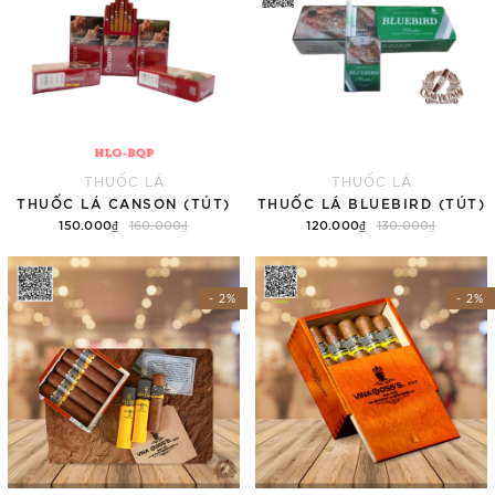
THUỐC LÁ
THUỐC LÁ
THUỐC LÁ CANSON (TÚT)
THUỐC LÁ BLUEBIRD (TÚT)
150.000₫
160.000₫
120.000₫
130.000₫
Thêm vào giỏ hàng
Thêm vào giỏ hàng
- 2%
- 2%