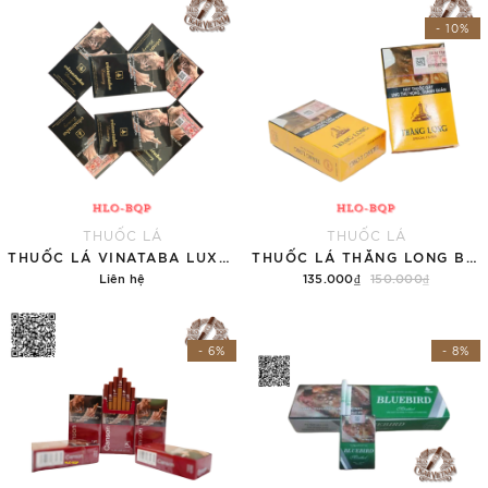
- 10%
THUỐC LÁ
THUỐC LÁ
THUỐC LÁ VINATABA LUXURY - LOẠI MỚI (TÚT)
THUỐC LÁ THĂNG LONG BAO MỀM (TÚT)
Liên hệ
135.000₫
150.000₫
Chi tiết
Thêm vào giỏ hàng
- 6%
- 8%