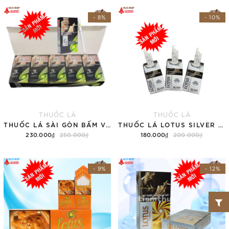
- 8%
- 10%
THUỐC LÁ
THUỐC LÁ
THUỐC LÁ SÀI GÒN BẤM VỊ DƯA GANG (TÚT)
THUỐC LÁ LOTUS SILVER – DM83NĐ (TÚT)
230.000₫
250.000₫
180.000₫
200.000₫
Thêm vào giỏ hàng
Thêm vào giỏ hàng
- 9%
- 12%