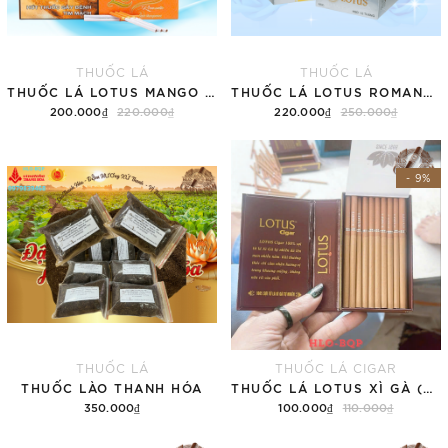
THUỐC LÁ
THUỐC LÁ
THUỐC LÁ LOTUS MANGO MINT HƯƠNG VỊ XOÀI (TÚT)
THUỐC LÁ LOTUS ROMANTIC YOGUR HƯƠNG VỊ SỮA CHUA (TÚT)
200.000₫
220.000₫
220.000₫
250.000₫
Thêm vào giỏ hàng
Thêm vào giỏ hàng
- 9%
THUỐC LÁ
THUỐC LÁ CIGAR
THUỐC LÀO THANH HÓA
THUỐC LÁ LOTUS XÌ GÀ (SUPER SLIM HỘP 30 ĐIẾU)
350.000₫
100.000₫
110.000₫
Thêm vào giỏ hàng
Thêm vào giỏ hàng