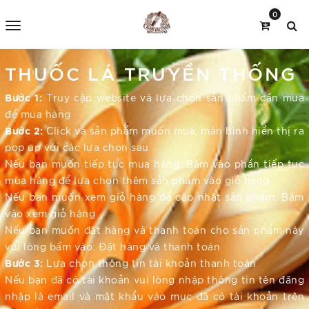
0
THUỐC LÁ TRUYỀN THỐNG
Bước 1:
Truy cập website và lựa chọn sản phẩm cần mua
để mua hàng
Bước 2:
Click và sản phẩm muốn mua, màn hình hiển thị ra
pop up với các lựa chọn sau
Nếu bạn muốn tiếp tục mua hàng: Bấm vào phần tiếp tục
mua hàng để lựa chọn thêm sản phẩm vào giỏ hàng
Nếu bạn muốn xem giỏ hàng để cập nhật sản phẩm: Bấm
vào xem giỏ hàng
Nếu bạn muốn đặt hàng và thanh toán cho sản phẩm này
vui lòng bấm vào: Đặt hàng và thanh toán
Bước 3:
Lựa chọn thông tin tài khoản thanh toán
Nếu bạn đã có tài khoản vui lòng nhập thông tin tên đăng
nhập là email và mật khẩu vào mục đã có tài khoản trên