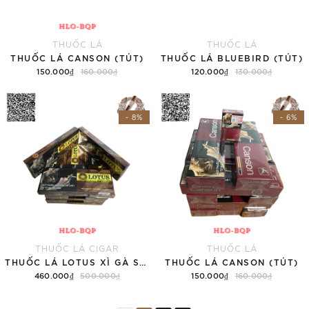
THUỐC LÁ
THUỐC LÁ
THUỐC LÁ CANSON (TÚT)
THUỐC LÁ BLUEBIRD (TÚT)
150.000₫
160.000₫
120.000₫
130.000₫
Thêm vào giỏ hàng
Thêm vào giỏ hàng
- 8%
- 6%
THUỐC LÁ CIGAR
THUỐC LÁ
THUỐC LÁ LOTUS XÌ GÀ SUPER SLIM (TÚT)
THUỐC LÁ CANSON (TÚT)
460.000₫
500.000₫
150.000₫
160.000₫
Thêm vào giỏ hàng
Thêm vào giỏ hàng