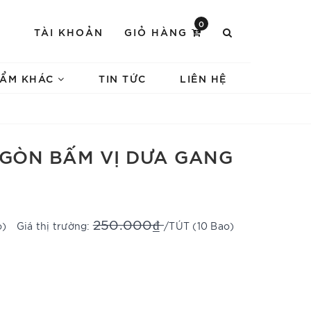
0
TÀI KHOẢN
GIỎ HÀNG
HẨM KHÁC
TIN TỨC
LIÊN HỆ
 GÒN BẤM VỊ DƯA GANG
250.000₫
o)
Giá thị trường:
/TÚT (10 Bao)