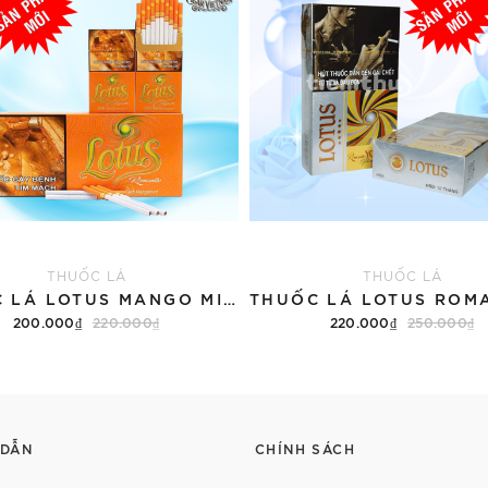
THUỐC LÁ
THUỐC LÁ
THUỐC LÁ LOTUS MANGO MINT HƯƠNG VỊ XOÀI (TÚT)
200.000₫
220.000₫
220.000₫
250.000₫
Thêm vào giỏ hàng
Thêm vào giỏ hàng
 DẪN
CHÍNH SÁCH