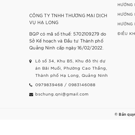
HƯỚNG 
HƯỚNG 
CÔNG TY TNHH THƯƠNG MẠI DỊCH
VỤ HẠ LONG
HƯỚNG 
BQP có mã số thuế: 5702109279 do
ĐIỀU K
Sở Kế hoạch và Đầu tư Thành phố
Quảng Ninh cấp ngày 16/02/2022.
Lô số 34, Khu B5, Khu đô thị dự
án Bãi Muối, Phường Cao Thắng,
Thành phố Hạ Long, Quảng Ninh
0979839468
/
0983146088
bschung.qni@gmail.com
© Bản quy