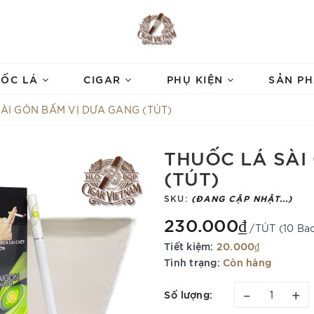
UỐC LÁ
CIGAR
PHỤ KIỆN
SẢN P
ÀI GÒN BẤM VỊ DƯA GANG (TÚT)
THUỐC LÁ SÀI
(TÚT)
SKU:
(ĐANG CẬP NHẬT...)
230.000₫
/TÚT (10 Ba
Tiết kiệm:
20.000₫
Tình trạng:
Còn hàng
–
+
Số lượng: