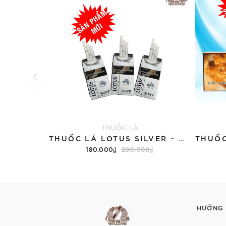
THUỐC LÁ
THUỐC LÁ LOTUS SILVER – DM83NĐ (TÚT)
180.000₫
200.000₫
Thêm vào giỏ hàng
HƯỚNG