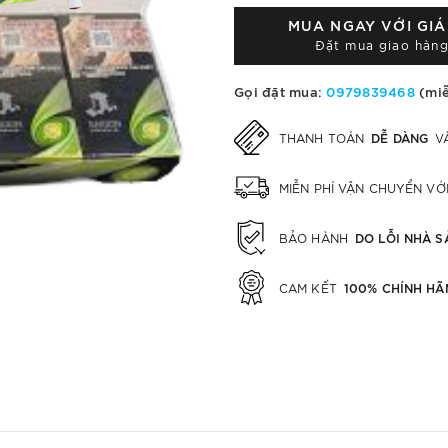
MUA NGAY VỚI GI
Đặt mua giao hàng
Gọi đặt mua:
0979839468
(miễ
DỄ DÀNG
THANH TOÁN
V
MIỄN PHÍ VẬN CHUYỂN V
DO LỖI NHÀ S
BẢO HÀNH
100% CHÍNH HÃ
CAM KẾT