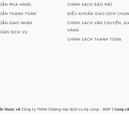
DẪN MUA HÀNG
CHÍNH SÁCH BẢO MẬT
DẪN THANH TOÁN
ĐIỀU KHOẢN GIAO DỊCH CHU
DẪN GIAO NHẬN
CHÍNH SÁCH VẬN CHUYỂN, GI
HÀNG
HOẢN DỊCH VỤ
CHÍNH SÁCH THANH TOÁN
ền thuộc về
|
Cung cấ
Công ty TNHH thương mại dịch vụ Hạ Long - BQP