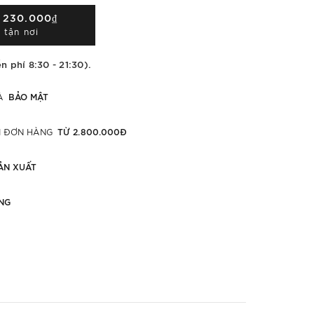
Á
230.000₫
 tận nơi
n phí 8:30 - 21:30).
BẢO MẬT
À
TỪ 2.800.000Đ
ỚI ĐƠN HÀNG
ẢN XUẤT
NG