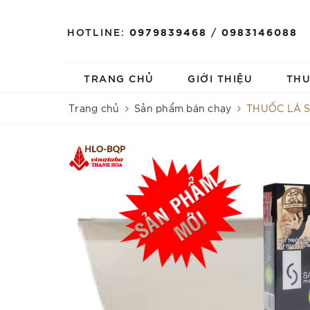
HOTLINE:
0979839468
/
0983146088
TRANG CHỦ
GIỚI THIỆU
TH
Trang chủ
Sản phẩm bán chạy
THUỐC LÁ S