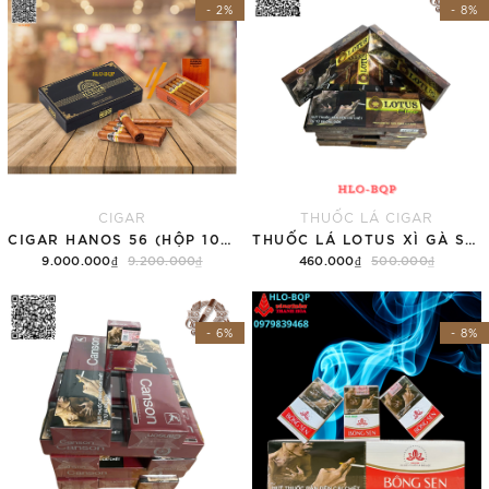
- 2%
- 8%
CIGAR
THUỐC LÁ CIGAR
CIGAR HANOS 56 (HỘP 10 ĐIẾU)
THUỐC LÁ LOTUS XÌ GÀ SUPER SLIM (TÚT)
9.000.000₫
9.200.000₫
460.000₫
500.000₫
Thêm vào giỏ hàng
Thêm vào giỏ hàng
- 6%
- 8%