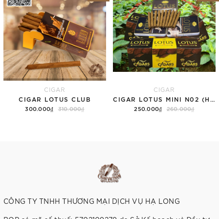
CIGAR
CIGAR
CIGAR LOTUS CLUB
CIGAR LOTUS MINI N02 (HỘP)
300.000₫
310.000₫
250.000₫
260.000₫
Thêm vào giỏ hàng
Thêm vào giỏ hàng
CÔNG TY TNHH THƯƠNG MẠI DỊCH VỤ HẠ LONG