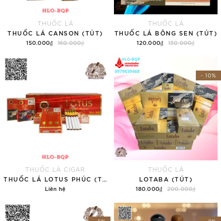
THUỐC LÁ
THUỐC LÁ
THUỐC LÁ CANSON (TÚT)
THUỐC LÁ BÔNG SEN (TÚT)
150.000₫
160.000₫
120.000₫
130.000₫
Thêm vào giỏ hàng
Thêm vào giỏ hàng
- 10%
THUỐC LÁ CIGAR
THUỐC LÁ
THUỐC LÁ LOTUS PHÚC (TÚT) (HẾT HÀNG HẾT HÀNG)
LOTABA (TÚT)
Liên hệ
180.000₫
200.000₫
Chi tiết
Thêm vào giỏ hàng