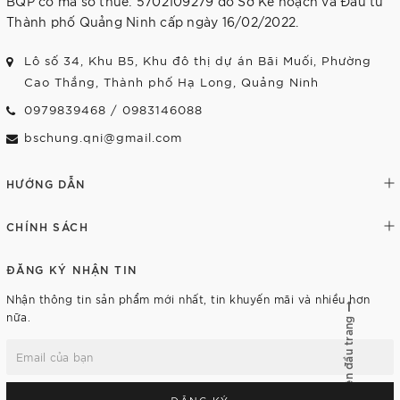
BQP có mã số thuế: 5702109279 do Sở Kế hoạch và Đầu tư
Thành phố Quảng Ninh cấp ngày 16/02/2022.
Lô số 34, Khu B5, Khu đô thị dự án Bãi Muối, Phường
Cao Thắng, Thành phố Hạ Long, Quảng Ninh
0979839468
/
0983146088
bschung.qni@gmail.com
HƯỚNG DẪN
CHÍNH SÁCH
ĐĂNG KÝ NHẬN TIN
Nhận thông tin sản phẩm mới nhất, tin khuyến mãi và nhiều hơn
nữa.
Lên đầu trang