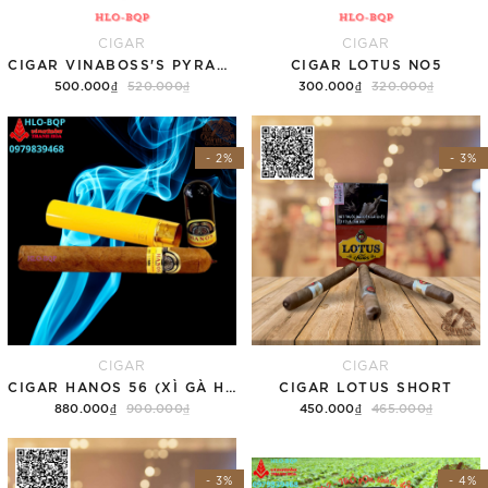
CIGAR
CIGAR
CIGAR VINABOSS'S PYRAMIDE 52
CIGAR LOTUS NO5
500.000₫
520.000₫
300.000₫
320.000₫
Thêm vào giỏ hàng
Thêm vào giỏ hàng
- 2%
- 3%
CIGAR
CIGAR
CIGAR HANOS 56 (XÌ GÀ HANOS 56)
CIGAR LOTUS SHORT
880.000₫
900.000₫
450.000₫
465.000₫
Thêm vào giỏ hàng
Thêm vào giỏ hàng
- 3%
- 4%