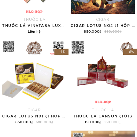
THUỐC LÁ
CIGAR
THUỐC LÁ VINATABA LUXURY - LOẠI MỚI (TÚT)
CIGAR LOTUS NO2 (1 HỘP 5 ĐIẾU)
Liên hệ
850.000₫
880.000₫
Chi tiết
Thêm vào giỏ hàng
- 4%
- 6%
CIGAR
THUỐC LÁ
CIGAR LOTUS N01 (1 HỘP 5 ĐIẾU)
THUỐC LÁ CANSON (TÚT)
650.000₫
680.000₫
150.000₫
160.000₫
Thêm vào giỏ hàng
Thêm vào giỏ hàng