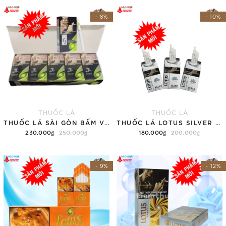
- 8%
- 10%
THUỐC LÁ
THUỐC LÁ
THUỐC LÁ SÀI GÒN BẤM VỊ DƯA GANG (TÚT)
THUỐC LÁ LOTUS SILVER – DM83NĐ (TÚT)
230.000₫
250.000₫
180.000₫
200.000₫
Thêm vào giỏ hàng
Thêm vào giỏ hàng
- 9%
- 12%