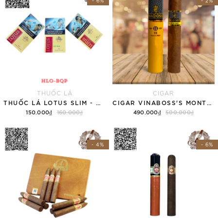
- 6%
- 2%
THUỐC LÁ
CIGAR
THUỐC LÁ LOTUS SLIM - NĐ (TÚT)
CIGAR VINABOSS'S MONTESCO 55 (01 ỐNG NHÔM)
150.000₫
160.000₫
490.000₫
500.000₫
Thêm vào giỏ hàng
Thêm vào giỏ hàng
- 4%
- 6%