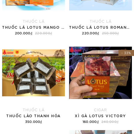
THUỐC LÁ
THUỐC LÁ
THUỐC LÁ LOTUS MANGO MINT HƯƠNG VỊ XOÀI (TÚT)
THUỐC LÁ LOTUS ROMANTIC YOGUR HƯƠNG VỊ SỮA CHUA (TÚT)
200.000₫
220.000₫
220.000₫
250.000₫
Thêm vào giỏ hàng
Thêm vào giỏ hàng
- 33%
THUỐC LÁ
CIGAR
THUỐC LÀO THANH HÓA
XÌ GÀ LOTUS VICTORY
350.000₫
160.000₫
240.000₫
Thêm vào giỏ hàng
Thêm vào giỏ hàng