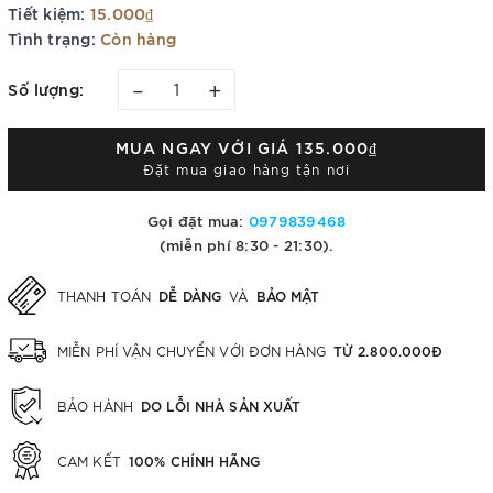
Tiết kiệm:
15.000₫
Tình trạng:
Còn hàng
–
+
Số lượng:
MUA NGAY VỚI GIÁ
135.000₫
Đặt mua giao hàng tận nơi
Gọi đặt mua:
0979839468
(miễn phí 8:30 - 21:30).
DỄ DÀNG
BẢO MẬT
THANH TOÁN
VÀ
TỪ 2.800.000Đ
MIỄN PHÍ VẬN CHUYỂN VỚI ĐƠN HÀNG
DO LỖI NHÀ SẢN XUẤT
BẢO HÀNH
100% CHÍNH HÃNG
CAM KẾT