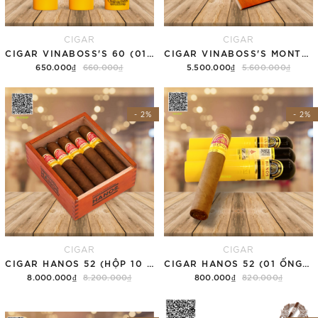
CIGAR
CIGAR
CIGAR VINABOSS'S 60 (01 ỐNG NHÔM)
CIGAR VINABOSS'S MONTESCO 55 (HỘP 10 ĐIẾU)
650.000₫
660.000₫
5.500.000₫
5.600.000₫
Thêm vào giỏ hàng
Thêm vào giỏ hàng
- 2%
- 2%
CIGAR
CIGAR
CIGAR HANOS 52 (HỘP 10 ĐIẾU)
CIGAR HANOS 52 (01 ỐNG NHÔM)
8.000.000₫
8.200.000₫
800.000₫
820.000₫
Thêm vào giỏ hàng
Thêm vào giỏ hàng