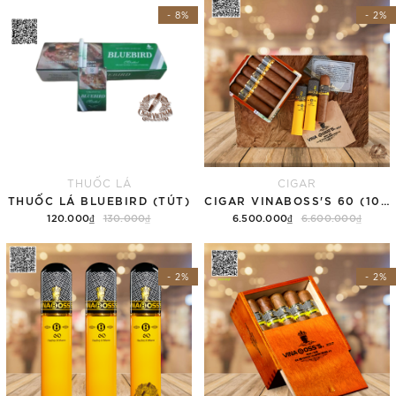
- 8%
- 2%
THUỐC LÁ
CIGAR
THUỐC LÁ BLUEBIRD (TÚT)
CIGAR VINABOSS'S 60 (10 ĐIẾU/1 HỘP)
120.000₫
130.000₫
6.500.000₫
6.600.000₫
Thêm vào giỏ hàng
Thêm vào giỏ hàng
- 2%
- 2%