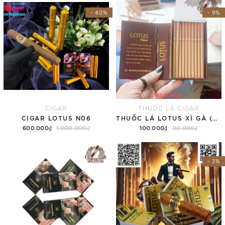
- 40%
- 9%
CIGAR
THUỐC LÁ CIGAR
CIGAR LOTUS N06
THUỐC LÁ LOTUS XÌ GÀ (SUPER SLIM HỘP 30 ĐIẾU)
600.000₫
1.000.000₫
100.000₫
110.000₫
Thêm vào giỏ hàng
Thêm vào giỏ hàng
- 3%