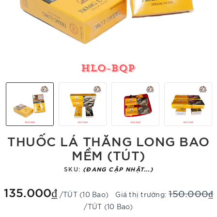
THUỐC LÁ THĂNG LONG BAO
MỀM (TÚT)
SKU:
(ĐANG CẬP NHẬT...)
135.000₫
150.000₫
/TÚT (10 Bao)
Giá thị trường:
/TÚT (10 Bao)